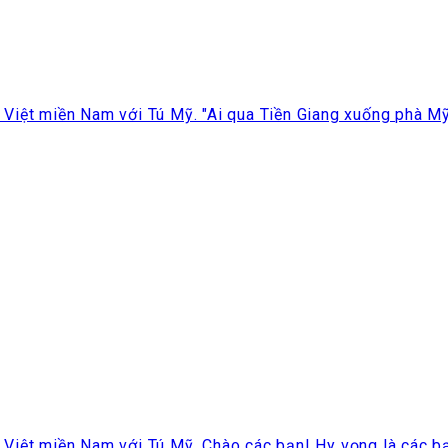
iệt miền Nam với Tú Mỹ. "Ai qua Tiền Giang xuống phà Mỹ 
iệt miền Nam với Tú Mỹ. Chào các bạn! Hy vọng là các bạn