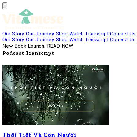
Our Story
Our Journey
Shop
Watch
Transcript
Contact Us
Our Story
Our Journey
Shop
Watch
Transcript
Contact Us
New Book Launch.
READ NOW
Podcast Transcript
Thời Tiết Và Con Người