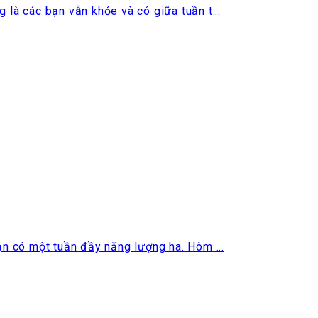
à các bạn vẫn khỏe và có giữa tuần t...
n có một tuần đầy năng lượng ha. Hôm ...