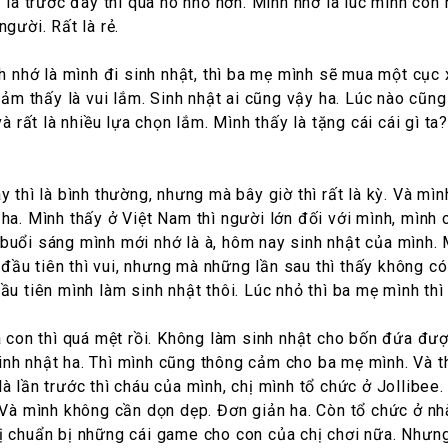
 là trước đây thì quà nó nhỏ hơn. Mình nhớ là lúc mình còn 
gười. Rất là rẻ.
nh nhớ là mình đi sinh nhật, thì ba mẹ mình sẽ mua một cục
 cảm thấy là vui lắm. Sinh nhật ai cũng vậy ha. Lúc nào cũn
à rất là nhiều lựa chọn lắm. Mình thấy là tặng cái cái gì ta?
 thì là bình thường, nhưng mà bây giờ thì rất là kỳ. Và mình
ha. Mình thấy ở Việt Nam thì người lớn đối với mình, mình 
 buổi sáng mình mới nhớ là à, hôm nay sinh nhật của mình.
n đầu tiên thì vui, nhưng mà những lần sau thì thấy không c
ầu tiên mình làm sinh nhật thôi. Lúc nhỏ thì ba mẹ mình thì
a con thì quá mệt rồi. Không làm sinh nhật cho bốn đứa đượ
inh nhật ha. Thì mình cũng thông cảm cho ba mẹ mình. Và t
à lần trước thì cháu của mình, chị mình tổ chức ở Jollibee
. Và mình không cần dọn dẹp. Đơn giản ha. Còn tổ chức ở n
 chị chuẩn bị những cái game cho con của chị chơi nữa. Nhưn