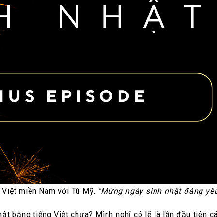
 Việt miền Nam với Tú Mỹ.
"Mừng ngày sinh nhật đáng yê
t bằng tiếng Việt chưa? Mình nghĩ có lẽ là lần đầu tiên cá