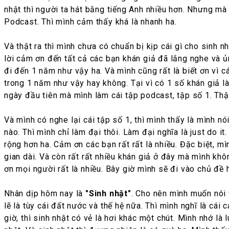
nhật thì người ta hát bằng tiếng Anh nhiều hơn. Nhưng mà 
Podcast. Thì mình cảm thấy khá là nhanh ha.
Và thật ra thì mình chưa có chuẩn bị kịp cái gì cho sinh
lời cảm ơn đến tất cả các bạn khán giả đã lắng nghe và 
đi đến 1 năm như vậy ha. Và mình cũng rất là biết ơn vì 
trong 1 năm như vậy hay không. Tại vì có 1 số khán giả l
ngày đầu tiên mà mình làm cái tập podcast, tập số 1. Thật
Và mình có nghe lại cái tập số 1, thì mình thấy là mình nó
nào. Thì mình chỉ làm đại thôi. Làm đại nghĩa là just do 
rộng hơn ha. Cảm ơn các bạn rất rất là nhiều. Đặc biệt, 
gian dài. Và còn rất rất nhiều khán giả ở đây mà mình khôn
ơn mọi người rất là nhiều. Bây giờ mình sẽ đi vào chủ đề 
Nhân dịp hôm nay là
"Sinh nhật"
. Cho nên mình muốn nói v
lẽ là tùy cái đất nước và thế hệ nữa. Thì mình nghĩ là cá
giờ, thì sinh nhật có vẻ là hơi khác một chút. Mình nhớ là 