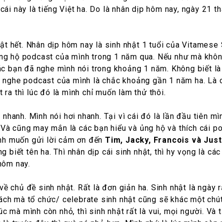
cái này là tiếng Việt ha. Do là nhân dịp hôm nay, ngày 21 
 nhật hết. Nhân dịp hôm nay là sinh nhật 1 tuổi của Vitame
ủng hộ podcast của mình trong 1 năm qua. Nếu như mà khôn
các bạn đã nghe mình nói trong khoảng 1 năm. Không biết l
à nghe podcast của mình là chắc khoảng gần 1 năm ha. Là c
 ra thì lúc đó là mình chỉ muốn làm thử thôi.
i nhanh. Mình nói hơi nhanh. Tại vì cái đó là lần đầu tiên 
it. Và cũng may mắn là các bạn hiểu và ủng hộ và thích cái 
mình muốn gửi lời cảm ơn đến
Tim, Jacky, Francois và Just
g biết tên ha. Thì nhân dịp cái sinh nhật, thì hy vọng là c
hôm nay.
ề chủ đề sinh nhật. Rất là đơn giản ha. Sinh nhật là ngày 
i cách mà tổ chức/ celebrate sinh nhật cũng sẽ khác một chú
lúc mà mình còn nhỏ, thì sinh nhật rất là vui, mọi người. Và