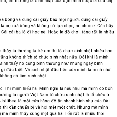
nhỏ, thì thường là sinh nhật của bạn mình hoặc là của chị
 xà bông và dùng cái giấy báo mọi người, dùng cái giấy
g là cục xà bông và không có lựa chọn, no choice. Còn bây
 Cái cái ba lô đi học nè. Hoặc là đồ chơi, tặng rất là nhiều
 thấy là thường là trẻ em thì tổ chức sinh nhật nhiều hơn.
cũng không thích tổ chức sinh nhật nữa. Đôi khi là mình
 Mình thấy nó cũng bình thường như những ngày bình
ó gì đặc biệt. Và sinh nhật đầu tiên của mình là mình nhớ
 không có làm sinh nhật.
c. Thì mình hiểu ha. Mình nghĩ là nếu như mà mình có bốn
hường là người Việt Nam tổ chức sinh nhật là tổ chức ở
. Jollibee là một cửa hàng đồ ăn nhanh hình như của Đài
hà thì cần chuẩn bị và hơi mệt một chút. Nhưng mà mình
g mà mình thấy cũng mệt quá ha. Tốn rất là nhiều thời