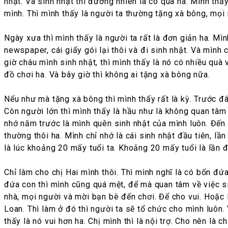
nhật. Và sinh nhật thì đương nhiên là có quà ha. Mình thấy
mình. Thì mình thấy là người ta thường tặng xà bông, mọi n
Ngày xưa thì mình thấy là người ta rất là đơn giản ha. Mì
newspaper, cái giấy gói lại thôi và đi sinh nhật. Và mình
giờ cháu mình sinh nhật, thì mình thấy là nó có nhiều quà v
đồ chơi ha. Và bây giờ thì không ai tặng xà bông nữa.
Nếu như mà tặng xà bông thì mình thấy rất là kỳ. Trước đây
Còn người lớn thì mình thấy là hầu như là không quan tâm 
nhớ năm trước là mình quên sinh nhật của mình luôn. Đến
thường thôi ha. Mình chỉ nhớ là cái sinh nhật đầu tiên, lầ
là lúc khoảng 20 mấy tuổi ta. Khoảng 20 mấy tuổi là lần đ
Chỉ làm cho chị Hai mình thôi. Thì mình nghĩ là có bốn đứ
đứa con thì mình cũng quá mệt, để mà quan tâm về việc s
nhà, mọi người và mời bạn bè đến chơi. Để cho vui. Hoặc l
Loan. Thì làm ở đó thì người ta sẽ tổ chức cho mình luôn
thấy là nó vui hơn ha. Chị mình thì là nội trợ. Cho nên là