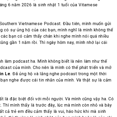
tháng 6 năm 2026 là sinh nhật 1 tuổi của Vitamese
se Southern Vietnamese Podcast. Đầu tiên, mình muốn gửi
g có sự ủng hộ của các bạn, mình nghĩ là mình không thể
à các bạn có cảm thấy chán khi nghe mình nói quá nhiều
ũng gần 1 năm rồi. Thì ngày hôm nay, mình nhớ lại cái
mình làm podcast ha. Mình không biết là nên làm như thế
podcast của mình. Cho nên là mình có thể phát triển và mở
in Le
. Đã ủng hộ và lắng nghe podcast trong một thời
ác bạn nghe được cái tin nhắn của mình. Và thật sự là cảm
rất là đặc biệt đối với mỗi người. Và mình cũng vậy ha. Có
t. Thì mình thấy là trước đây, lúc mà mình còn nhỏ và bây
 tất cả trẻ em đều cảm thấy là vui, háo hức khi mà sinh