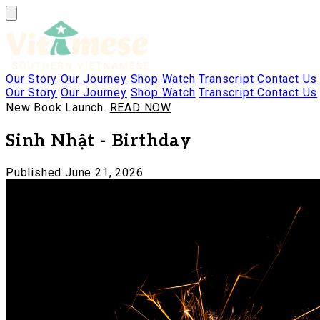
Our Story
Our Journey
Shop
Watch
Transcript
Contact Us
Our Story
Our Journey
Shop
Watch
Transcript
Contact Us
New Book Launch.
READ NOW
Sinh Nhật - Birthday
Published June 21, 2026